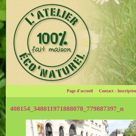
Page d'accueil
Contact - Inscriptio
408154_348011971888078_779887397_n