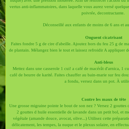
nuque) avec une pression modérée. Afin de renforcer l'action du ma
vertus anti-inflammatoires, dans laquelle vous aurez versé quelque
poivrée, decontractante.
Déconseillé aux enfants de moins de 6 ans et a
Onguent cicatrisant
Faites fondre 5 g de cire d'abeille. Ajoutez hors du feu 25 g de m
de plantain. Mélangez bien le tout et laissez refroidir A appliquer d
Anti-bleus
Mettez dans une casserole 1 cui! a café de macérât d'arnica, 1 cui!
café de beurre de karité. Faites chauffer au bain-marie sur feu dou
a fondu, versez dans un pot. À utilis
Contre les maux de tête
Une grosse migraine pointe le bout de son nez ? Versez 2 gouttes d
2 gouttes d huile essentielle de lavande dans un petit bol, et 
végétale (amande douce, avocat, olive...) Utilisez cette préparat
délicatement, les tempes, la nuque et le plexus solaire, en effec