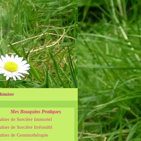
chimiste
Mes Bouquins Pratiques
ahier de Sorcière Immortel
ahier de Sorcière Irrésistibl
ahier de Gemmothérapie